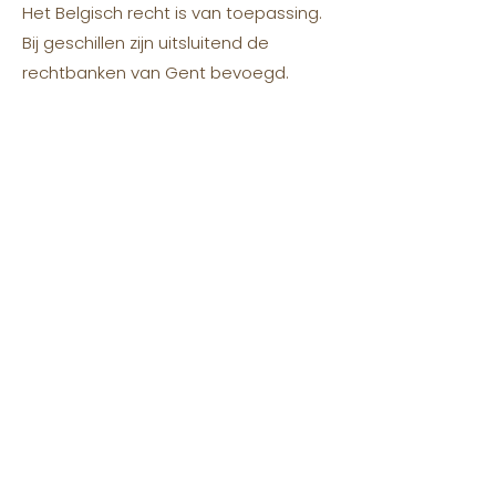
Het Belgisch recht is van toepassing.
Bij geschillen zijn uitsluitend de
rechtbanken van Gent bevoegd.
17. Intellectueel eigendomsrecht
De volledige website van La Maison
Des Doodles, inclusief teksten, foto’s,
afbeeldingen, illustraties en software,
is eigendom van La Maison Des
Doodles of van haar licentiegevers.
Deze zijn beschermd door
auteursrecht, merkenrecht en andere
intellectuele eigendomsrechten.
Gebruik zonder toestemming is
verboden.
18. Beperkte aansprakelijkheid